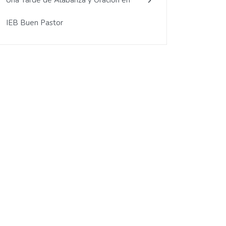
Una Tarde de Alabanza y Oración en
IEB Buen Pastor